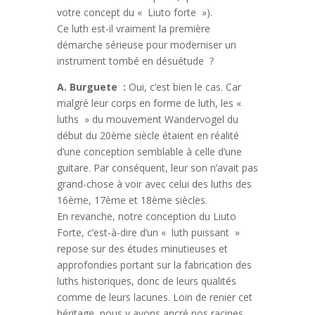
votre concept du « Liuto forte »).
Ce luth est-il vraiment la première
démarche sérieuse pour moderniser un
instrument tombé en désuétude ?
A. Burguete :
Oui, c’est bien le cas. Car
malgré leur corps en forme de luth, les «
luths » du mouvement Wandervogel du
début du 20ème siècle étaient en réalité
d’une conception semblable à celle d’une
guitare. Par conséquent, leur son n’avait pas
grand-chose à voir avec celui des luths des
16ème, 17ème et 18ème siècles.
En revanche, notre conception du Liuto
Forte, c’est-à-dire d’un « luth puissant »
repose sur des études minutieuses et
approfondies portant sur la fabrication des
luths historiques, donc de leurs qualités
comme de leurs lacunes. Loin de renier cet
héritage, nous y avons ancré nos racines.