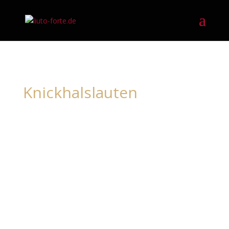
Knickhalslauten
haben einen abgewinkelten Wirbelkasten, der mit
einem zusätzlichen Baß- und Diskantreiter
ausgestattet sein kann. Wird diesem abgewinkelten
Wirbelkasten ein zweiter, gerader Wirbelkasten zwecks
Verlängerung der Baßsaiten hinzugefügt, spricht man
von einer double head-lute.