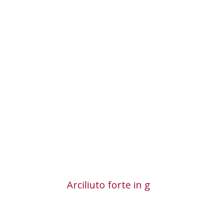
Arciliuti und Theorben
besitzen ebenfalls zwei hintereinander liegende
Wirbelkästen, die sich in etwas größerem Abstand
voneinander an einem geraden Hals befinden.
Diese Konstruktion geht geschichtlich der des
Schwanenhalses voraus.
Arciliuto forte in g